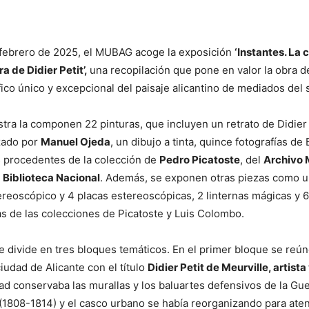
 febrero de 2025, el MUBAG acoge la exposición
‘
Instantes. La 
a de Didier Petit’,
una recopilación que pone en valor la obra d
co único y excepcional del paisaje alicantino de mediados del s
estra la componen 22 pinturas, que incluyen un retrato de Didier 
zado por
Manuel Ojeda
, un dibujo a tinta, quince fotografías de
 procedentes de la colección de
Pedro Picatoste
, del
Archivo 
a
Biblioteca Nacional
. Además, se exponen otras piezas como 
tereoscópico y 4 placas estereoscópicas, 2 linternas mágicas y 6
nas de las colecciones de Picatoste y Luis Colombo.
e divide en tres bloques temáticos. En el primer bloque se reún
iudad de Alicante con el título
Didier Petit de Meurville, artista
ad conservaba las murallas y los baluartes defensivos de la Gue
1808-1814) y el casco urbano se había reorganizando para aten