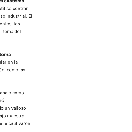
 el exotismo
etit se centran
o industrial. El
entos, los
el tema del
nterna
lar en la
ión, como las
trabajó como
ró
o un valioso
bajo muestra
e le cautivaron.