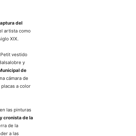
captura del
el artista como
iglo XIX.
Petit vestido
 Balsalobre y
Municipal de
una cámara de
 placas a color
en las pinturas
 y cronista de la
rra de la
der a las