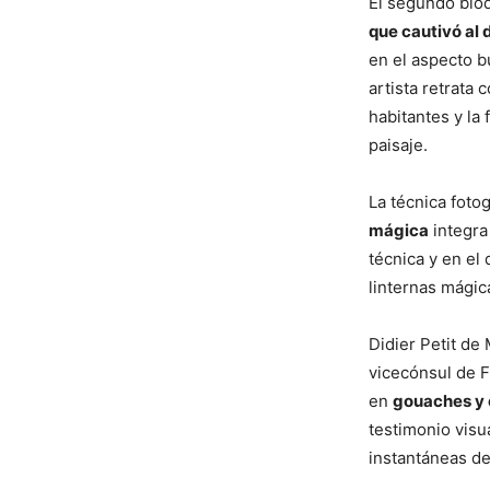
El segundo bloq
que cautivó al 
en el aspecto b
artista retrata
habitantes y la 
paisaje.
La técnica foto
mágica
integra 
técnica y en el
linternas mágic
Didier Petit de
vicecónsul de F
en
gouaches y ó
testimonio visu
instantáneas de