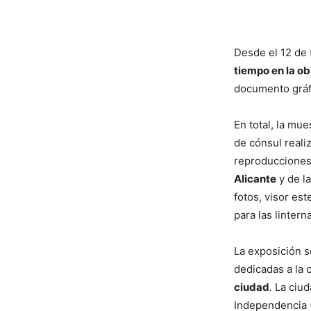
Desde el 12 de
tiempo en la obr
documento gráfi
En total, la mu
de cónsul reali
reproducciones
Alicante
y de l
fotos, visor es
para las linter
La exposición s
dedicadas a la c
ciudad
.
La ciud
Independencia (