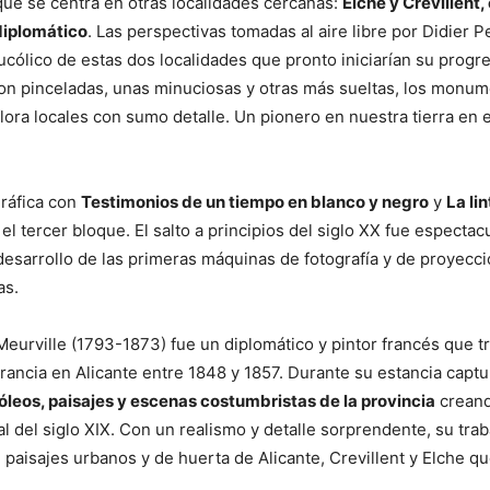
ue se centra en otras localidades cercanas:
Elche y Crevillent,
diplomático
. Las perspectivas tomadas al aire libre por Didier P
ucólico de estas dos localidades que pronto iniciarían su progres
 con pinceladas, unas minuciosas y otras más sueltas, los monum
flora locales con sumo detalle. Un pionero en nuestra tierra en 
gráfica con
Testimonios de un tiempo en blanco y negro
y
La li
el tercer bloque. El salto a principios del siglo XX fue espectacu
 desarrollo de las primeras máquinas de fotografía y de proyecc
as.
 Meurville (1793-1873) fue un diplomático y pintor francés que 
rancia en Alicante entre 1848 y 1857. Durante su estancia captu
leos, paisajes y escenas costumbristas de la provincia
creand
al del siglo XIX. Con un realismo y detalle sorprendente, su tra
 paisajes urbanos y de huerta de Alicante, Crevillent y Elche qu