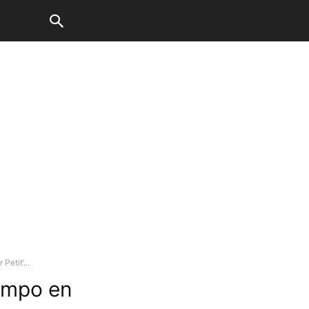
Petit’...
iempo en