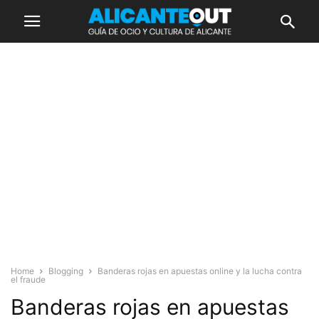
Home
Blogging
Banderas rojas en apuestas online y la lucha contra
el fraude
Banderas rojas en apuestas