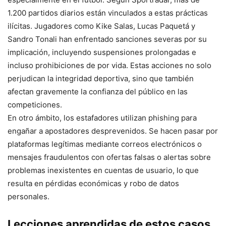
1.200 partidos diarios están vinculados a estas prácticas
ilícitas. Jugadores como Kike Salas, Lucas Paquetá y
Sandro Tonali han enfrentado sanciones severas por su
implicación, incluyendo suspensiones prolongadas e
incluso prohibiciones de por vida. Estas acciones no solo
perjudican la integridad deportiva, sino que también
afectan gravemente la confianza del público en las
competiciones.
En otro ámbito, los estafadores utilizan phishing para
engañar a apostadores desprevenidos. Se hacen pasar por
plataformas legítimas mediante correos electrónicos o
mensajes fraudulentos con ofertas falsas o alertas sobre
problemas inexistentes en cuentas de usuario, lo que
resulta en pérdidas económicas y robo de datos
personales.
Lecciones aprendidas de estos casos