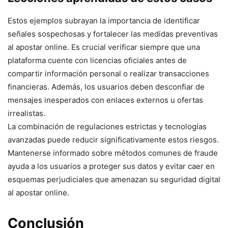
Estos ejemplos subrayan la importancia de identificar
señales sospechosas y fortalecer las medidas preventivas
al apostar online. Es crucial verificar siempre que una
plataforma cuente con licencias oficiales antes de
compartir información personal o realizar transacciones
financieras. Además, los usuarios deben desconfiar de
mensajes inesperados con enlaces externos u ofertas
irrealistas.
La combinación de regulaciones estrictas y tecnologías
avanzadas puede reducir significativamente estos riesgos.
Mantenerse informado sobre métodos comunes de fraude
ayuda a los usuarios a proteger sus datos y evitar caer en
esquemas perjudiciales que amenazan su seguridad digital
al apostar online.
Conclusión