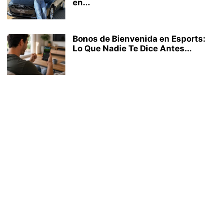
en...
Bonos de Bienvenida en Esports:
Lo Que Nadie Te Dice Antes...