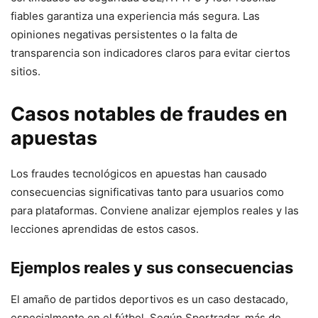
fiables garantiza una experiencia más segura. Las
opiniones negativas persistentes o la falta de
transparencia son indicadores claros para evitar ciertos
sitios.
Casos notables de fraudes en
apuestas
Los fraudes tecnológicos en apuestas han causado
consecuencias significativas tanto para usuarios como
para plataformas. Conviene analizar ejemplos reales y las
lecciones aprendidas de estos casos.
Ejemplos reales y sus consecuencias
El amaño de partidos deportivos es un caso destacado,
especialmente en el fútbol. Según Sportradar, más de