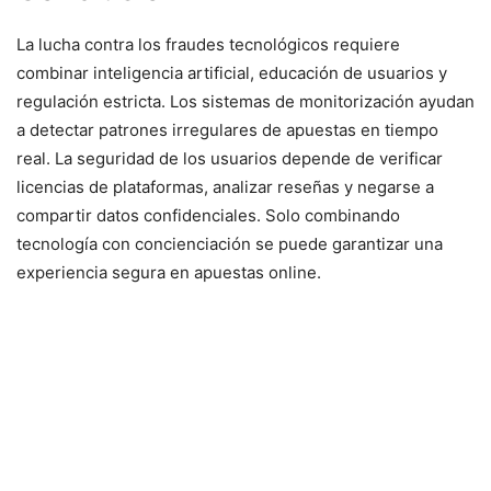
La lucha contra los fraudes tecnológicos requiere
combinar inteligencia artificial, educación de usuarios y
regulación estricta. Los sistemas de monitorización ayudan
a detectar patrones irregulares de apuestas en tiempo
real. La seguridad de los usuarios depende de verificar
licencias de plataformas, analizar reseñas y negarse a
compartir datos confidenciales. Solo combinando
tecnología con concienciación se puede garantizar una
experiencia segura en apuestas online.