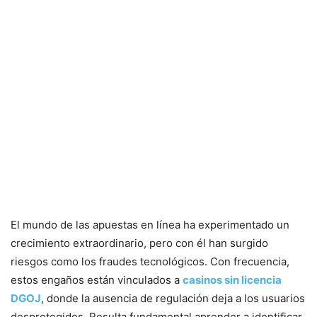
El mundo de las apuestas en línea ha experimentado un
crecimiento extraordinario, pero con él han surgido
riesgos como los fraudes tecnológicos. Con frecuencia,
estos engaños están vinculados a
casinos sin licencia
DGOJ
, donde la ausencia de regulación deja a los usuarios
desprotegidos. Resulta fundamental aprender a identificar