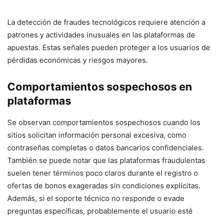
La detección de fraudes tecnológicos requiere atención a
patrones y actividades inusuales en las plataformas de
apuestas. Estas señales pueden proteger a los usuarios de
pérdidas económicas y riesgos mayores.
Comportamientos sospechosos en
plataformas
Se observan comportamientos sospechosos cuando los
sitios solicitan información personal excesiva, como
contraseñas completas o datos bancarios confidenciales.
También se puede notar que las plataformas fraudulentas
suelen tener términos poco claros durante el registro o
ofertas de bonos exageradas sin condiciones explícitas.
Además, si el soporte técnico no responde o evade
preguntas específicas, probablemente el usuario esté