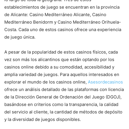
establecimientos de juego se encuentran en la provincia
de Alicante: Casino Mediterráneo Alicante, Casino
Mediterráneo Benidorm y Casino Mediterráneo Orihuela-
Costa. Cada uno de estos casinos ofrece una experiencia
de juego única.
A pesar de la popularidad de estos casinos físicos, cada
vez son más los alicantinos que están optando por los
casinos online debido a su comodidad, accesibilidad y
amplia variedad de juegos. Para aquellos interesados en
explorar el mundo de los casinos online,
Asesordecasinos
ofrece un análisis detallado de las plataformas con licencia
de la Dirección General de Ordenación del Juego (DGOJ),
basándose en criterios como la transparencia, la calidad
del servicio al cliente, la cantidad de métodos de depósito
y la diversidad de juegos disponibles.