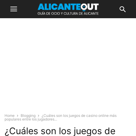
Home
Blogging
¿Cuáles son los juegos de casino online más
populares entre los jugadores...
¿Cuáles son los juegos de