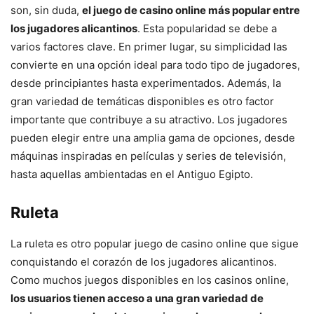
son, sin duda,
el juego de casino online más popular entre
los jugadores alicantinos
. Esta popularidad se debe a
varios factores clave. En primer lugar, su simplicidad las
convierte en una opción ideal para todo tipo de jugadores,
desde principiantes hasta experimentados. Además, la
gran variedad de temáticas disponibles es otro factor
importante que contribuye a su atractivo. Los jugadores
pueden elegir entre una amplia gama de opciones, desde
máquinas inspiradas en películas y series de televisión,
hasta aquellas ambientadas en el Antiguo Egipto.
Ruleta
La ruleta es otro popular juego de casino online que sigue
conquistando el corazón de los jugadores alicantinos.
Como muchos juegos disponibles en los casinos online,
los usuarios tienen acceso a una gran variedad de