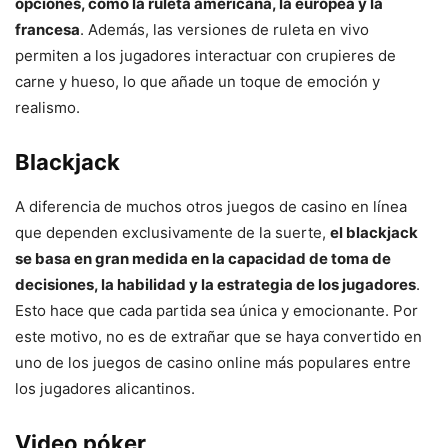
opciones, como la ruleta americana, la europea y la
francesa
. Además, las versiones de ruleta en vivo
permiten a los jugadores interactuar con crupieres de
carne y hueso, lo que añade un toque de emoción y
realismo.
Blackjack
A diferencia de muchos otros juegos de casino en línea
que dependen exclusivamente de la suerte,
el blackjack
se basa en gran medida en la capacidad de toma de
decisiones, la habilidad y la estrategia de los jugadores
.
Esto hace que cada partida sea única y emocionante. Por
este motivo, no es de extrañar que se haya convertido en
uno de los juegos de casino online más populares entre
los jugadores alicantinos.
Video póker