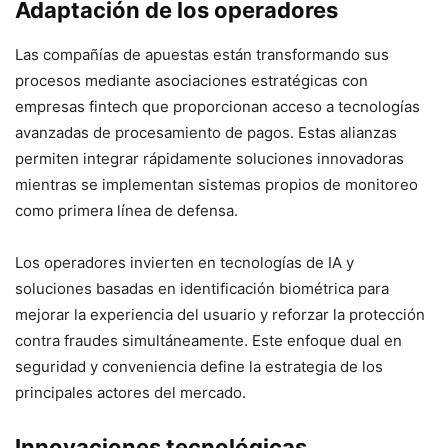
Adaptación de los operadores
Las compañías de apuestas están transformando sus
procesos mediante asociaciones estratégicas con
empresas fintech que proporcionan acceso a tecnologías
avanzadas de procesamiento de pagos. Estas alianzas
permiten integrar rápidamente soluciones innovadoras
mientras se implementan sistemas propios de monitoreo
como primera línea de defensa.
Los operadores invierten en tecnologías de IA y
soluciones basadas en identificación biométrica para
mejorar la experiencia del usuario y reforzar la protección
contra fraudes simultáneamente. Este enfoque dual en
seguridad y conveniencia define la estrategia de los
principales actores del mercado.
Innovaciones tecnológicas