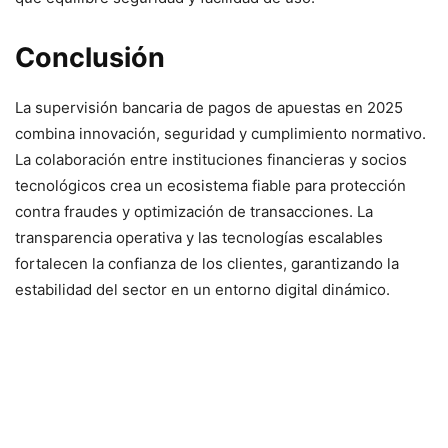
Conclusión
La supervisión bancaria de pagos de apuestas en 2025
combina innovación, seguridad y cumplimiento normativo.
La colaboración entre instituciones financieras y socios
tecnológicos crea un ecosistema fiable para protección
contra fraudes y optimización de transacciones. La
transparencia operativa y las tecnologías escalables
fortalecen la confianza de los clientes, garantizando la
estabilidad del sector en un entorno digital dinámico.