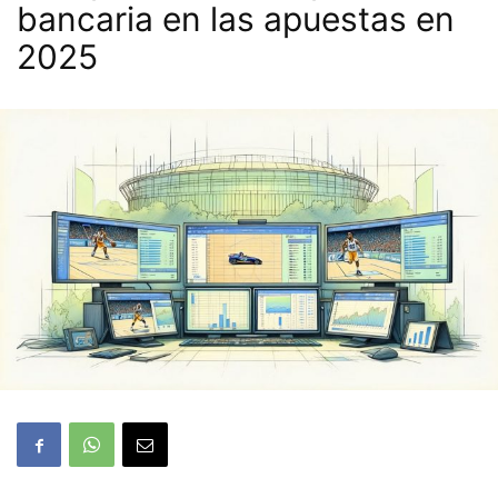
bancaria en las apuestas en
2025