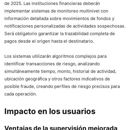
de 2025. Las instituciones financieras deberán
implementar sistemas de monitoreo multinivel con
información detallada sobre movimientos de fondos y
notificaciones personalizadas de actividades sospechosas.
Será obligatorio garantizar la trazabilidad completa de
pagos desde el origen hasta el destinatario.
Los sistemas utilizarán algoritmos complejos para
identificar transacciones de riesgo, analizando
simultáneamente tiempo, monto, historial de actividad,
ubicación geográfica y otros factores indicativos de
posible fraude, creando perfiles de riesgo precisos para
cada operación.
Impacto en los usuarios
Ventajas de la supervisión mejorada