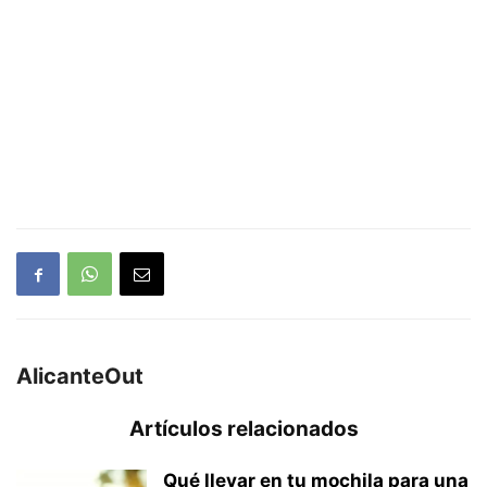
AlicanteOut
Artículos relacionados
Qué llevar en tu mochila para una