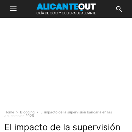
Home
Blogging
El impacto de la supervisión bancaria en las
apuestas en 2025
El impacto de la supervisión