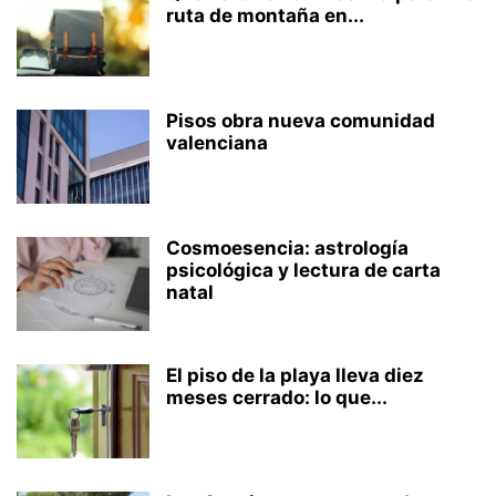
ruta de montaña en...
Pisos obra nueva comunidad
valenciana
Cosmoesencia: astrología
psicológica y lectura de carta
natal
El piso de la playa lleva diez
meses cerrado: lo que...