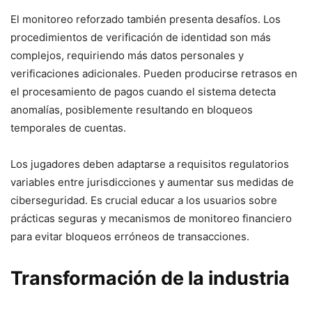
El monitoreo reforzado también presenta desafíos. Los
procedimientos de verificación de identidad son más
complejos, requiriendo más datos personales y
verificaciones adicionales. Pueden producirse retrasos en
el procesamiento de pagos cuando el sistema detecta
anomalías, posiblemente resultando en bloqueos
temporales de cuentas.
Los jugadores deben adaptarse a requisitos regulatorios
variables entre jurisdicciones y aumentar sus medidas de
ciberseguridad. Es crucial educar a los usuarios sobre
prácticas seguras y mecanismos de monitoreo financiero
para evitar bloqueos erróneos de transacciones.
Transformación de la industria