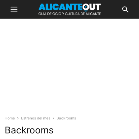
Home
Estrenos del mes
Backrooms
Backrooms