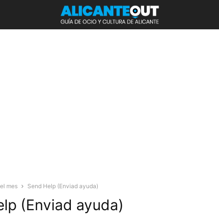
del mes
Send Help (Enviad ayuda)
lp (Enviad ayuda)