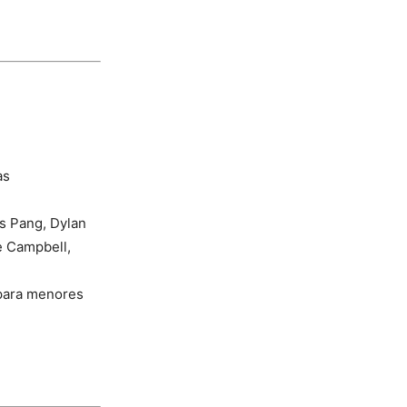
as
s Pang, Dylan
e Campbell,
ara menores