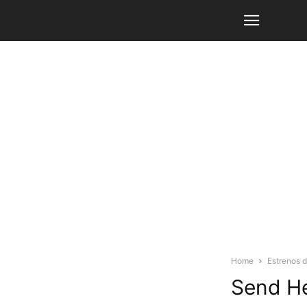
Home
Estrenos 
Send He