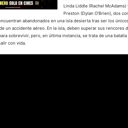
Linda Liddle (Rachel McAdams) 
Preston (Dylan O’Brien), dos c
encuentran abandonados en una isla desierta tras ser los único
de un accidente aéreo. En la isla, deben superar sus rencores 
para sobrevivir, pero, en última instancia, se trata de una batall
alir con vida.