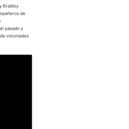
y Bradley
ompañeros de
s
del pasado y
a de voluntades