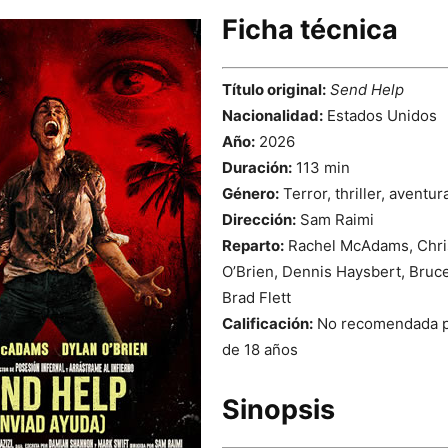
Ficha técnica
Título original:
Send Help
Nacionalidad:
Estados Unidos
Año:
2026
Duración:
113 min
Género:
Terror, thriller, aventur
Dirección:
Sam Raimi
Reparto:
Rachel McAdams, Chri
O’Brien, Dennis Haysbert, Bruc
Brad Flett
Calificación:
No recomendada p
de 18 años
Sinopsis