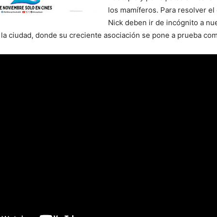
los mamíferos. Para resolver el
Nick deben ir de incógnito a nu
la ciudad, donde su creciente asociación se pone a prueba co