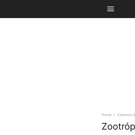
Home
Estrenos 
Zootróp