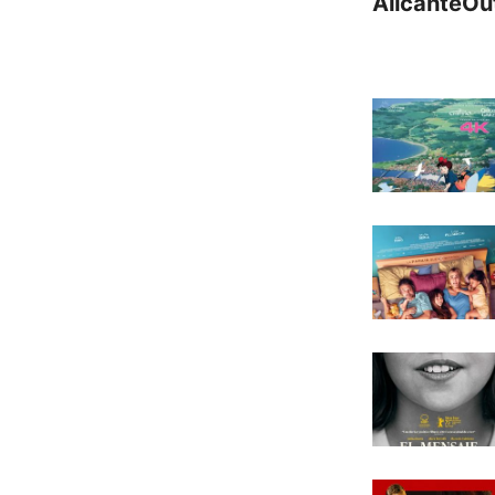
AlicanteOu