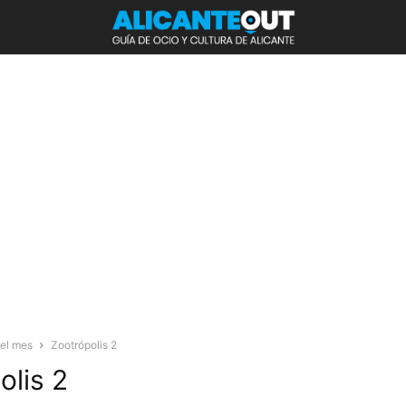
del mes
Zootrópolis 2
olis 2