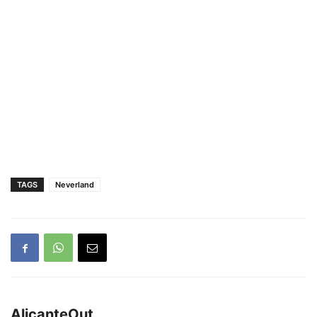
TAGS
Neverland
AlicanteOut