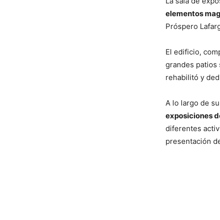
La sala de expo
elementos mag
Próspero Lafar
El edificio, co
grandes patios 
rehabilitó y de
A lo largo de s
exposiciones d
diferentes activ
presentación de