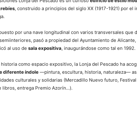
siciones Lonja del Pescado es un curioso
edificio de estilo mo
rebíes
, construido a principios del siglo XX (1917-1921) por el 
ga.
mpuesto por una nave longitudinal con varios transversales que d
semiinteriores, pasó a propiedad del Ayuntamiento de Alicante, 
dicó al uso de
sala expositiva
, inaugurándose como tal en 1992.
u historia como espacio expositivo, la Lonja del Pescado ha aco
e diferente índole
—pintura, escultura, historia, naturaleza— a
idades culturales y solidarias (Mercadillo Nuevo futuro, Festival 
 libros, entrega Premio Azorín…).