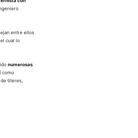
dernista con
ingeniero
ejan entre ellos
el cual lo
gido
numerosas
sí como
de títeres,