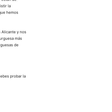
tir la
 que hemos
 Alicante y nos
mburguesa más
urguesas de
debes probar la