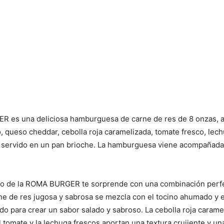
 es una deliciosa hamburguesa de carne de res de 8 onzas,
 queso cheddar, cebolla roja caramelizada, tomate fresco, lech
o servido en un pan brioche. La hamburguesa viene acompañada 
do de la ROMA BURGER te sorprende con una combinación perf
ne de res jugosa y sabrosa se mezcla con el tocino ahumado y 
do para crear un sabor salado y sabroso. La cebolla roja caram
l tomate y la lechuga frescos aportan una textura crujiente y un