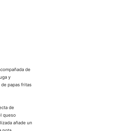
 acompañada de
uga y
de papas fritas
ecta de
el queso
elizada añade un
a nota