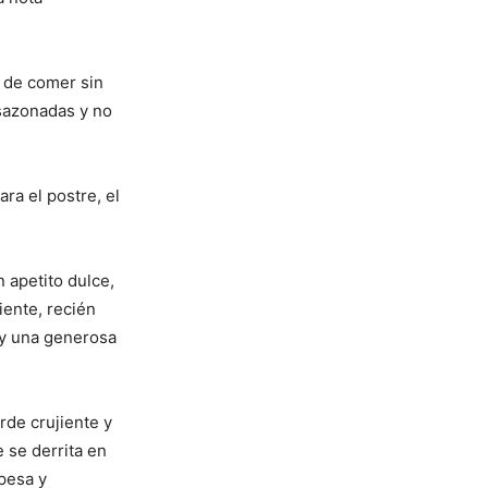
l de comer sin
 sazonadas y no
a el postre, el
 apetito dulce,
iente, recién
 y una generosa
rde crujiente y
e se derrita en
spesa y