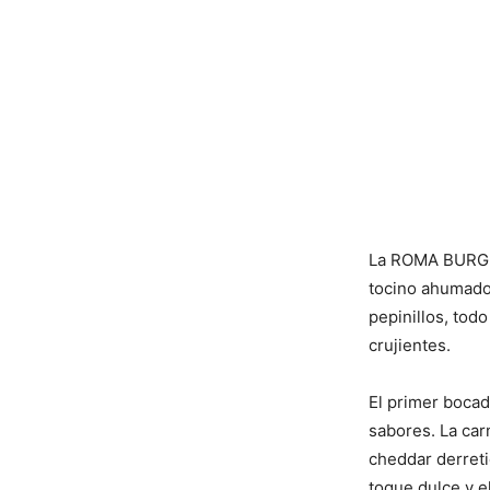
La ROMA BURGER
tocino ahumado,
pepinillos, tod
crujientes.
El primer boca
sabores. La car
cheddar derreti
toque dulce y e