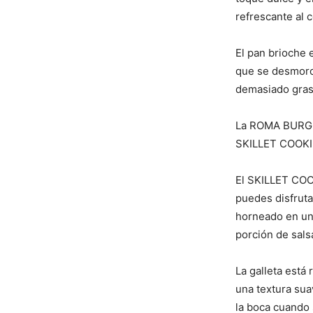
refrescante al 
El pan brioche 
que se desmoron
demasiado gras
La ROMA BURGER
SKILLET COOKI
El SKILLET COOK
puedes disfrutar
horneado en un 
porción de sals
La galleta está
una textura suav
la boca cuando 