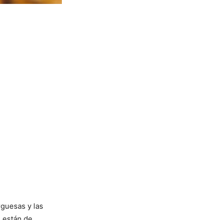
guesas y las
 están de