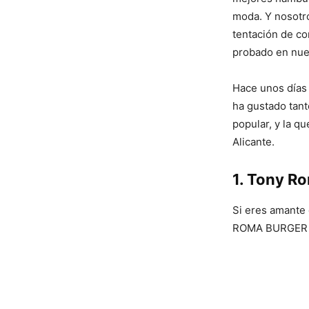
moda. Y nosotr
tentación de c
probado en nues
Hace unos días 
ha gustado tant
popular, y la q
Alicante.
1. Tony R
Si eres amante 
ROMA BURGER y