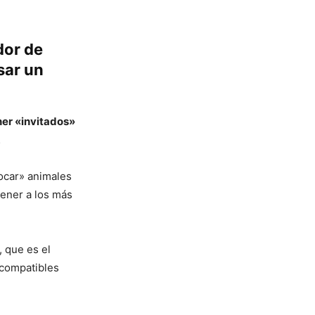
dor de
sar un
ner «invitados»
…
ocar» animales
tener a los más
, que es el
 compatibles