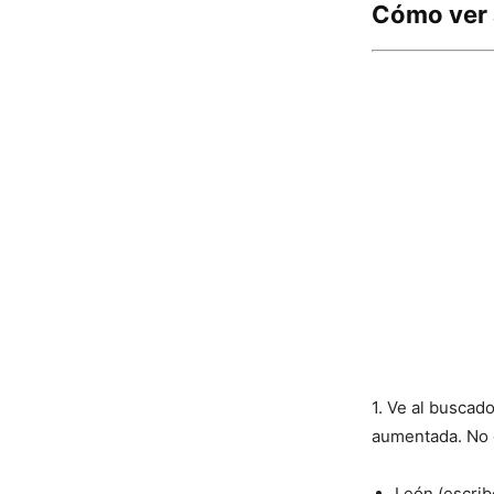
Cómo ver 
1. Ve al buscad
aumentada. No e
León (escrib