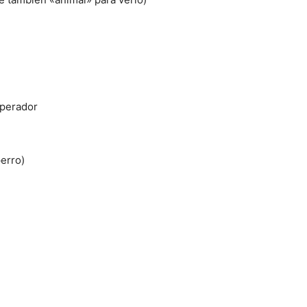
perador
perro)