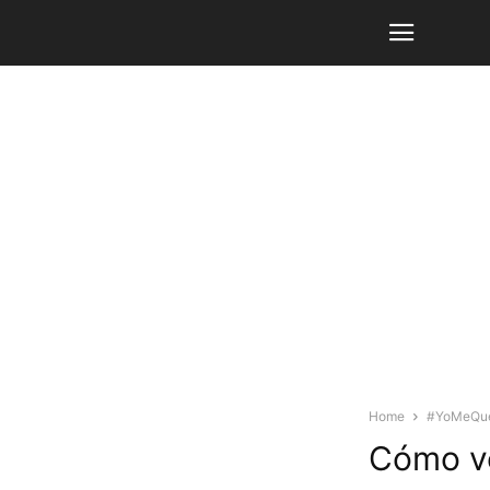
Home
#YoMeQu
Cómo ve