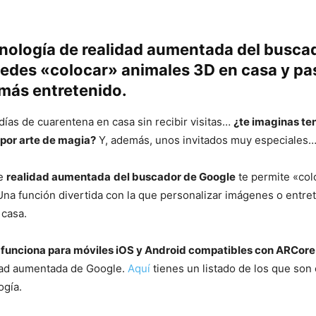
cnología de realidad aumentada del busca
edes «colocar» animales 3D en casa y pa
 más entretenido.
ías de cuarentena en casa sin recibir visitas…
¿te imaginas te
por arte de magia?
Y, además, unos invitados muy especiales
de
realidad aumentada
del buscador de Google
te permite «col
Una función divertida con la que personalizar imágenes o entre
 casa.
a
funciona para móviles iOS y Android compatibles con ARCore
dad aumentada de Google.
Aquí
tienes un listado de los que son
ogía.