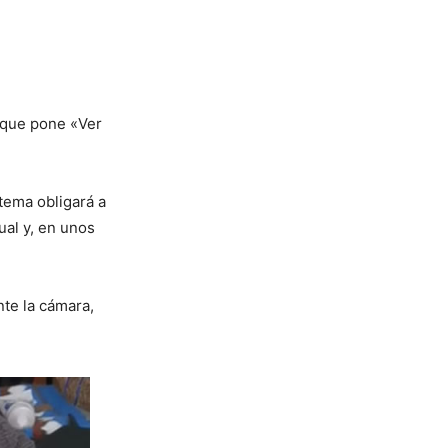
n que pone «Ver
stema obligará a
ual y, en unos
te la cámara,