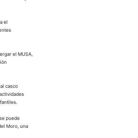
a el
entes
bergar el MUSA,
ción
 al casco
 actividades
fantiles.
 se puede
 del Moro, una