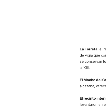
La Torreta:
el r
de vigía que co
se conservan lo
al XIII.
El Macho del Ca
alcazaba, ofrec
El recinto inte
levantaron en el