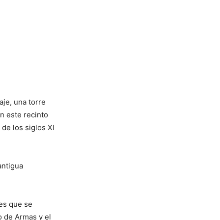
aje, una torre
En este recinto
de los siglos XI
antigua
es que se
io de Armas y el