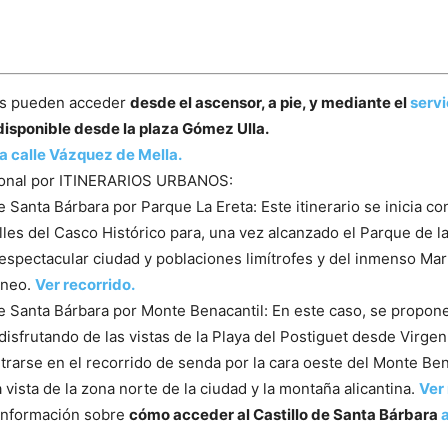
tes pueden acceder
desde el ascensor, a pie, y mediante el
servi
isponible desde la plaza Gómez Ulla.
a calle Vázquez de Mella.
onal por ITINERARIOS URBANOS:
e Santa Bárbara por Parque La Ereta: Este itinerario se inicia co
alles del Casco Histórico para, una vez alcanzado el Parque de la
 espectacular ciudad y poblaciones limítrofes y del inmenso Mar
áneo.
Ver recorrido.
de Santa Bárbara por Monte Benacantil: En este caso, se propone
 disfrutando de las vistas de la Playa del Postiguet desde Virgen
trarse en el recorrido de senda por la cara oeste del Monte Be
 vista de la zona norte de la ciudad y la montaña alicantina.
Ver 
información sobre
cómo acceder al Castillo de Santa Bárbara
a