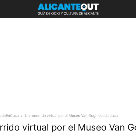
edoEnCasa
Un recorrido virtual por el Museo Van Gogh desde casa
rrido virtual por el Museo Van 