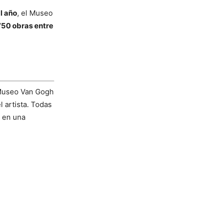
l año
, el Museo
750 obras entre
l Museo Van Gogh
 artista. Todas
r en una