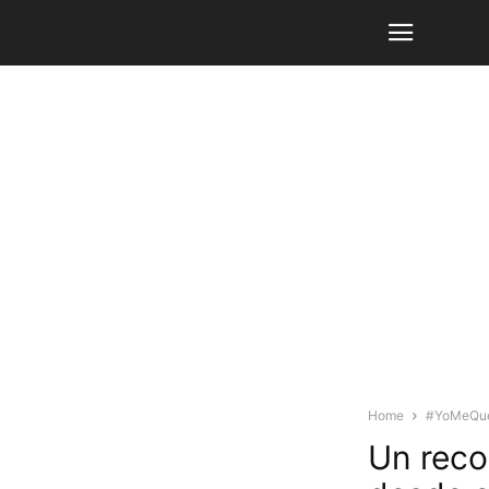
Home
#YoMeQu
Un reco