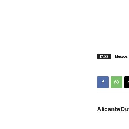
TAGS
Museos
AlicanteOu