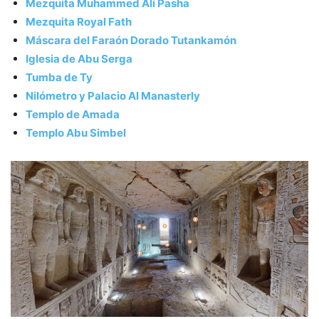
Mezquita Muhammed Ali Pasha
Mezquita Royal Fath
Máscara del Faraón Dorado Tutankamón
Iglesia de Abu Serga
Tumba de Ty
Nilómetro y Palacio Al Manasterly
Templo de Amada
Templo Abu Simbel