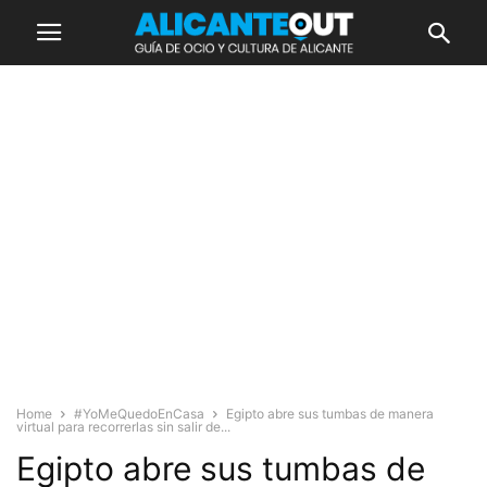
Home
#YoMeQuedoEnCasa
Egipto abre sus tumbas de manera
virtual para recorrerlas sin salir de...
Egipto abre sus tumbas de