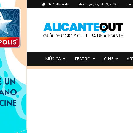
C
32
domingo, agosto 9, 2026
Fin
Alicante
AlicanteOut
MÚSICA
TEATRO
CINE
AR