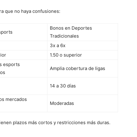
ra que no haya confusiones:
Bonos en Deportes
sports
Tradicionales
3x a 6x
ior
1.50 o superior
s esports
Amplia cobertura de ligas
dos
14 a 30 días
hos mercados
Moderadas
tienen plazos más cortos y restricciones más duras.