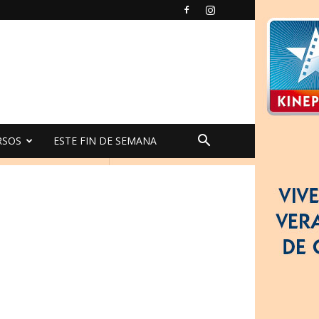
RSOS
ESTE FIN DE SEMANA