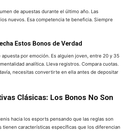
umen de apuestas durante el último año. Las
ios nuevos. Esa competencia te beneficia. Siempre
ovecha Estos Bonos de Verdad
e apuesta por emoción. Es alguien joven, entre 20 y 35
mentalidad analítica. Lleva registros. Compara cuotas.
avía, necesitas convertirte en ella antes de depositar
tivas Clásicas: Los Bonos No Son
tenis hacia los esports pensando que las reglas son
 tienen características específicas que los diferencian