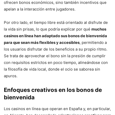
ofrecen bonos económicos, sino también incentivos que
apelan a la interacción entre jugadores.
Por otro lado, el tiempo libre está orientado al disfrute de
la vida sin prisas, lo que podría explicar por qué
muchos
casinos en línea han adaptado sus bonos de bienvenida
para que sean más flexibles y accesibles
, permitiendo a
los usuarios disfrutar de los beneficios a su propio ritmo.
Se trata de aprovechar el bono sin la presión de cumplir
con requisitos estrictos en poco tiempo, alineándose con
la filosofía de vida local, donde el ocio se saborea sin
apuros.
Enfoques creativos en los bonos de
bienvenida
Los casinos en línea que operan en España y, en particular,