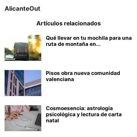
AlicanteOut
Artículos relacionados
Qué llevar en tu mochila para una
ruta de montaña en...
Pisos obra nueva comunidad
valenciana
Cosmoesencia: astrología
psicológica y lectura de carta
natal