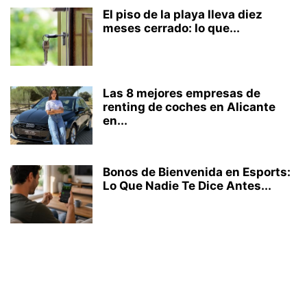
El piso de la playa lleva diez
meses cerrado: lo que...
Las 8 mejores empresas de
renting de coches en Alicante
en...
Bonos de Bienvenida en Esports:
Lo Que Nadie Te Dice Antes...