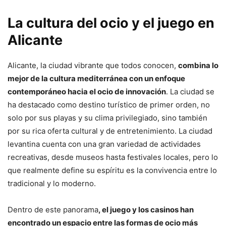
La cultura del ocio y el juego en
Alicante
Alicante, la ciudad vibrante que todos conocen,
combina lo
mejor de la cultura mediterránea con un enfoque
contemporáneo hacia el ocio de innovación
. La ciudad se
ha destacado como destino turístico de primer orden, no
solo por sus playas y su clima privilegiado, sino también
por su rica oferta cultural y de entretenimiento. La ciudad
levantina cuenta con una gran variedad de actividades
recreativas, desde museos hasta festivales locales, pero lo
que realmente define su espíritu es la convivencia entre lo
tradicional y lo moderno.
Dentro de este panorama
, el juego y los casinos han
encontrado un espacio entre las formas de ocio más