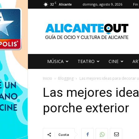
C
32
domingo, agosto 9, 2026
Fin
Alicante
AlicanteOut
MÚSICA
TEATRO
CINE
AR
Inicio
Blogging
Las mejores ideas para decorar u
Las mejores idea
porche exterior
Cuota