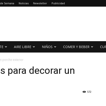
 de Semana
Noticias
Newsletter
Publicidad
TE
AIRE LIBRE
NIÑOS
COMER Y BEBER
CU
n porche exterior
s para decorar un
572