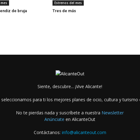
l mes
Estrenos del mes
rendiz de bruja
Tres de más
Siente, descubre... ¡Vive Alicante!
 seleccionamos para ti los mejores planes de ocio, cultura y turismo d
No te pierdas nada y suscríbete a nuestra
Newsletter
Anúnciate
en AlicanteOut
Contáctanos:
info@alicanteout.com