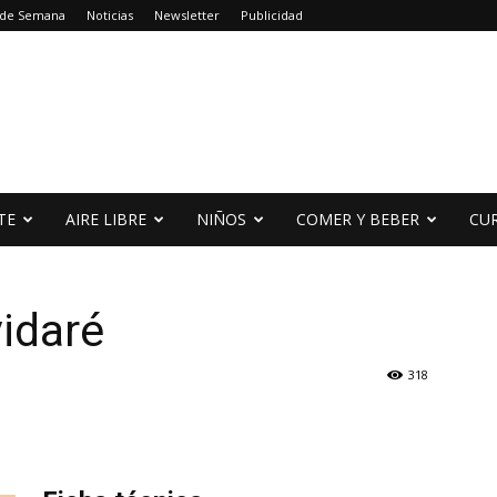
 de Semana
Noticias
Newsletter
Publicidad
TE
AIRE LIBRE
NIÑOS
COMER Y BEBER
CU
idaré
318