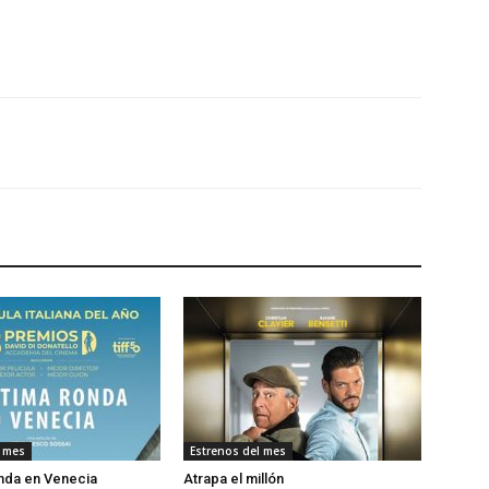
l mes
Estrenos del mes
onda en Venecia
Atrapa el millón