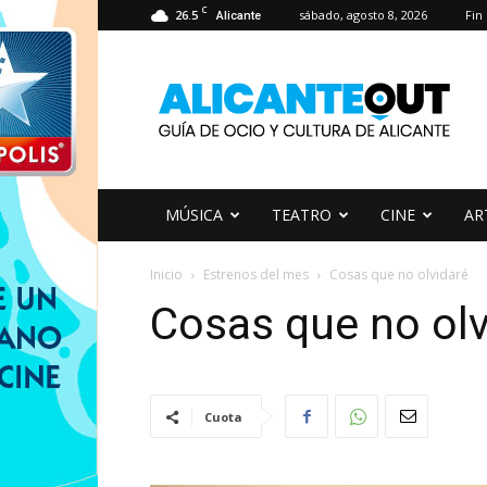
C
26.5
sábado, agosto 8, 2026
Fin
Alicante
AlicanteOut
MÚSICA
TEATRO
CINE
AR
Inicio
Estrenos del mes
Cosas que no olvidaré
Cosas que no olv
Cuota