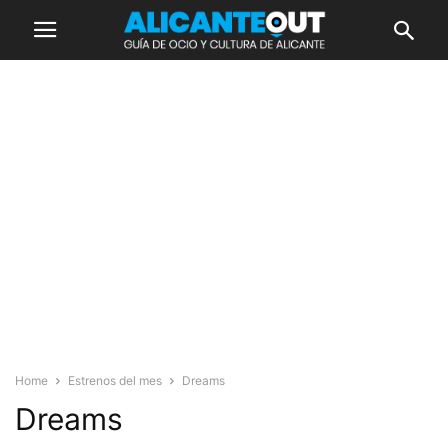
Home
Estrenos del mes
Dreams
Dreams