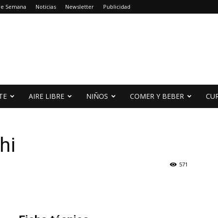
de Semana
Noticias
Newsletter
Publicidad
TE
AIRE LIBRE
NIÑOS
COMER Y BEBER
CU
hi
571