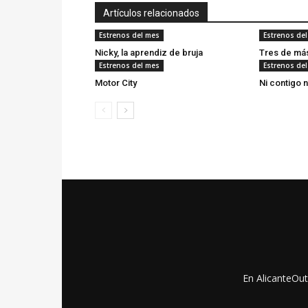
Artículos relacionados
Estrenos del mes
Estrenos de
Nicky, la aprendiz de bruja
Tres de má
Estrenos del mes
Estrenos de
Motor City
Ni contigo n
En AlicanteOut