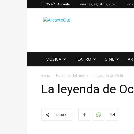
C
25.4
viernes, agosto 7, 2026
Fin 
Alicante
AlicanteOut
MÚSICA
TEATRO
CINE
AR
Inicio
Estrenos del mes
La leyenda de Ochi
La leyenda de Oc
Cuota