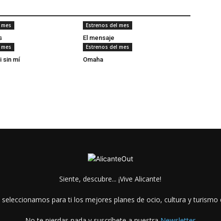
l mes
Estrenos del mes
s
El mensaje
l mes
Estrenos del mes
i sin mí
Omaha
Siente, descubre... ¡Vive Alicante!
 seleccionamos para ti los mejores planes de ocio, cultura y turismo d
No te pierdas nada y suscríbete a nuestra
Newsletter