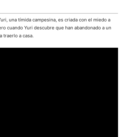
Yuri, una tímida campesina, es criada con el miedo a
Pero cuando Yuri descubre que han abandonado a un
 traerlo a casa.