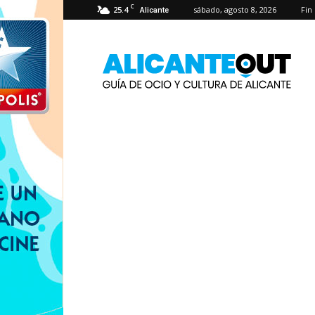
C
25.4
sábado, agosto 8, 2026
Fin
Alicante
AlicanteOut