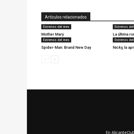
Artículos relacionados
Estrenos del mes
Estrenos de
Mother Mary
La última r
Estrenos del mes
Estrenos de
Spider-Man: Brand New Day
Nicky, la ap
En AlicanteOut