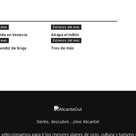
l mes
Estrenos del mes
onda en Venecia
Atrapa el millón
l mes
Estrenos del mes
rendiz de bruja
Tres de más
Siente, descubre... ¡Vive Alicante!
 seleccionamos para ti los mejores planes de ocio, cultura y turismo d