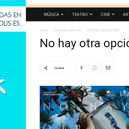
MÚSICA
TEATRO
CINE
AR
Inicio
Estrenos del mes
No hay otra opción
No hay otra opci
Cuota