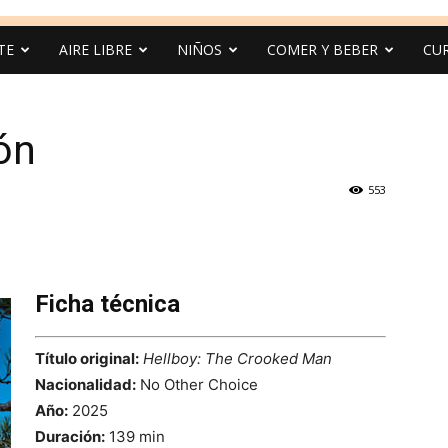
TE
AIRE LIBRE
NIÑOS
COMER Y BEBER
CU
ón
553
Ficha técnica
Título original:
Hellboy: The Crooked Man
Nacionalidad:
No Other Choice
Año:
2025
Duración:
139 min