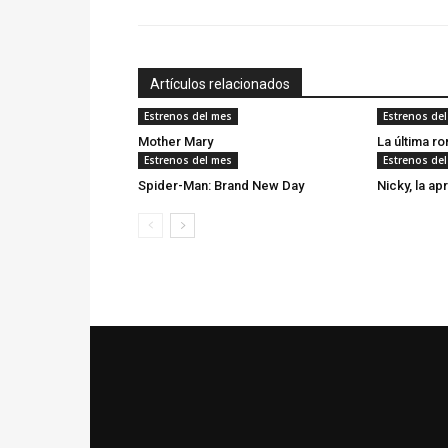
Artículos relacionados
Estrenos del mes
Estrenos de
Mother Mary
La última r
Estrenos del mes
Estrenos de
Spider-Man: Brand New Day
Nicky, la ap