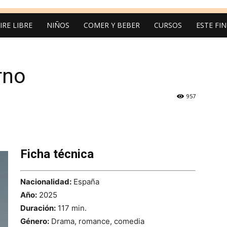
IRE LIBRE
NIÑOS
COMER Y BEBER
CURSOS
ESTE FI
rno
957
Ficha técnica
Nacionalidad:
España
Año:
2025
Duración:
117 min.
Género:
Drama, romance, comedia