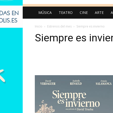
MÚSICA
TEATRO
CINE
ARTE
A
Inicio
Estrenos del mes
Siempre es invierno
Siempre es invie
Cuota