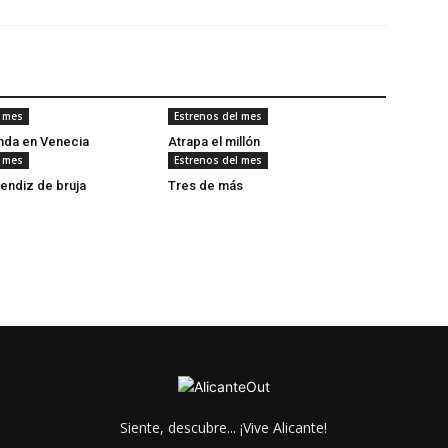
l mes
Estrenos del mes
onda en Venecia
Atrapa el millón
l mes
Estrenos del mes
rendiz de bruja
Tres de más
Siente, descubre... ¡Vive Alicante!