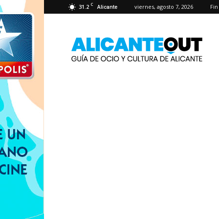
C
31.2
viernes, agosto 7, 2026
Fi
Alicante
AlicanteOut