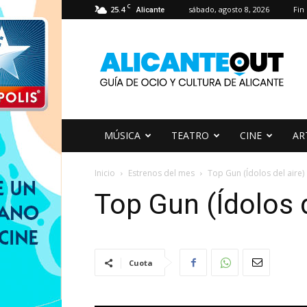
C
25.4
sábado, agosto 8, 2026
Fin
Alicante
AlicanteOut
MÚSICA
TEATRO
CINE
AR
Inicio
Estrenos del mes
Top Gun (Ídolos del aire)
Top Gun (Ídolos d
Cuota