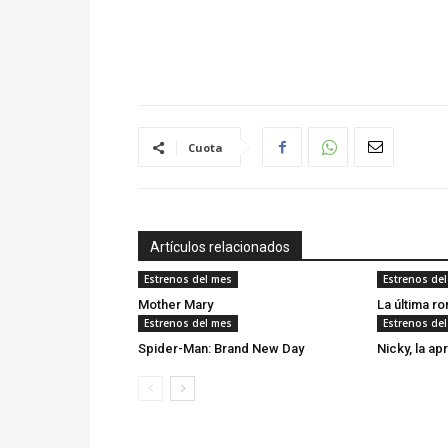
Cuota
Artículos relacionados
Estrenos del mes
Estrenos de
Mother Mary
La última r
Estrenos del mes
Estrenos de
Spider-Man: Brand New Day
Nicky, la ap