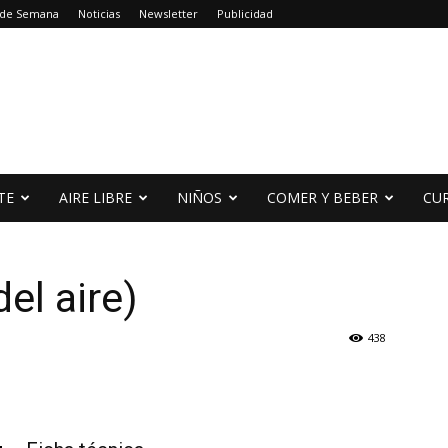
 de Semana
Noticias
Newsletter
Publicidad
TE
AIRE LIBRE
NIÑOS
COMER Y BEBER
CU
el aire)
438