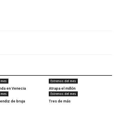
l mes
Estrenos del mes
onda en Venecia
Atrapa el millón
l mes
Estrenos del mes
rendiz de bruja
Tres de más