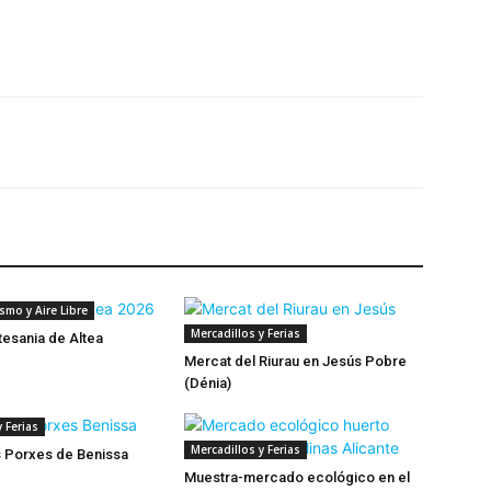
mo y Aire Libre
Mercadillos y Ferias
tesania de Altea
Mercat del Riurau en Jesús Pobre
(Dénia)
 Ferias
Mercadillos y Ferias
s Porxes de Benissa
Muestra-mercado ecológico en el