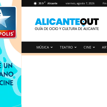
C
30.9
viernes, agosto 7, 2026
Fi
Alicante
AlicanteOut
MÚSICA
TEATRO
CINE
AR