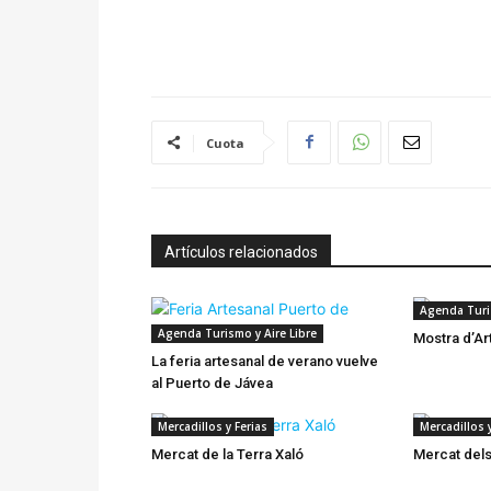
Cuota
Artículos relacionados
Agenda Turis
Agenda Turismo y Aire Libre
Mostra d’Ar
La feria artesanal de verano vuelve
al Puerto de Jávea
Mercadillos y Ferias
Mercadillos y
Mercat de la Terra Xaló
Mercat del