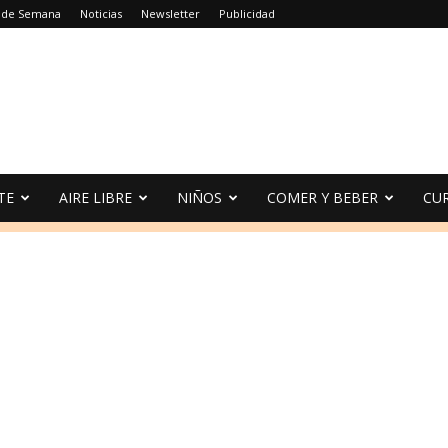
n de Semana
Noticias
Newsletter
Publicidad
TE
AIRE LIBRE
NIÑOS
COMER Y BEBER
CU