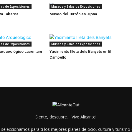
las de Exposiciones
Museos y Salas de Exposiciones
a Tabarca
Museo del Turrón en Jijona
las de Exposiciones
Museos y Salas de Exposiciones
 arqueológico Lucentum
Yacimiento Illeta dels Banyets en El
Campello
Siente, descubre... ¡Vive Alicante!
 seleccionamos para ti los mejores planes de ocio, cultura y turismo d