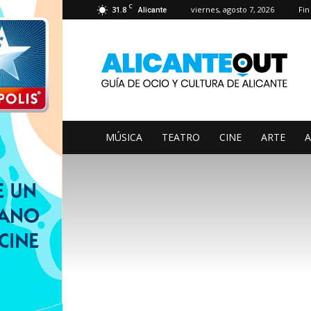
C
31.8
viernes, agosto 7, 2026
Fi
Alicante
AlicanteOut
MÚSICA
TEATRO
CINE
ARTE
A