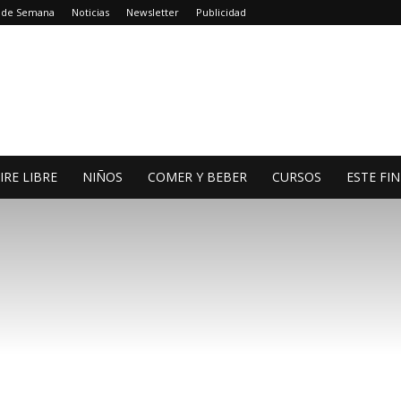
n de Semana
Noticias
Newsletter
Publicidad
IRE LIBRE
NIÑOS
COMER Y BEBER
CURSOS
ESTE FI