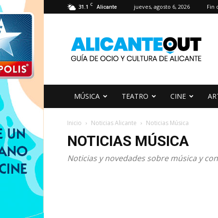
C
31.1
jueves, agosto 6, 2026
Fin
Alicante
AlicanteOut
MÚSICA
TEATRO
CINE
AR
Inicio
Noticias Alicante
Noticias Música
NOTICIAS MÚSICA
Noticias y novedades sobre música y conc