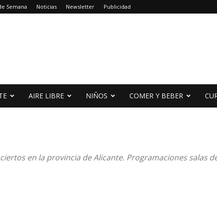
 de Semana
Noticias
Newsletter
Publicidad
TE
AIRE LIBRE
NIÑOS
COMER Y BEBER
CU
iertos en la provincia de Alicante. Programaciones salas de