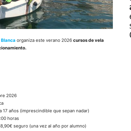
a Blanca
organiza este verano 2026
cursos de vela
ccionamiento.
bre 2026
ca
 a 17 años (imprescindible que sepan nadar)
4:00 horas
8,90€ seguro (una vez al año por alumno)