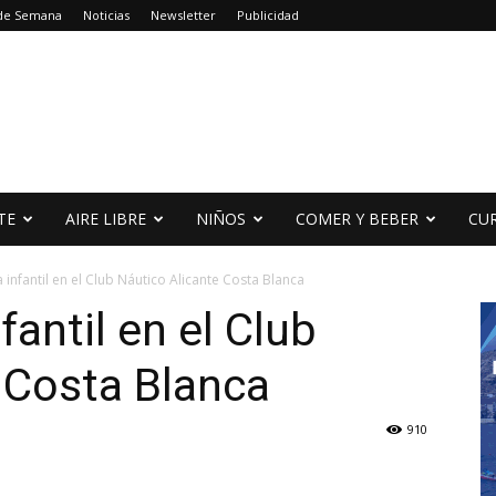
 de Semana
Noticias
Newsletter
Publicidad
TE
AIRE LIBRE
NIÑOS
COMER Y BEBER
CU
 infantil en el Club Náutico Alicante Costa Blanca
fantil en el Club
 Costa Blanca
910