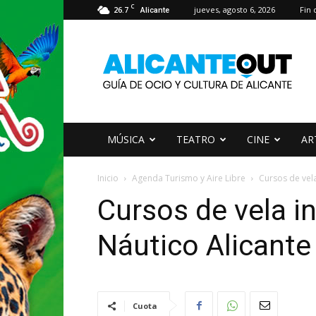
C
26.7
jueves, agosto 6, 2026
Fin
Alicante
AlicanteOut
MÚSICA
TEATRO
CINE
AR
Inicio
Agenda Turismo y Aire Libre
Cursos de vela
Cursos de vela in
Náutico Alicante
Cuota