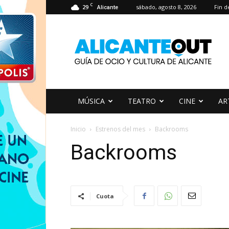
C
29
sábado, agosto 8, 2026
Fin 
Alicante
AlicanteOut
MÚSICA
TEATRO
CINE
AR
Inicio
Estrenos del mes
Backrooms
Backrooms
Cuota