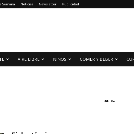
de Semana
Noticias
Newsletter
Publicidad
TE
AIRE LIBRE
NIÑOS
COMER Y BEBER
CU
362