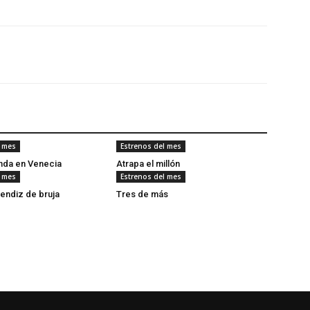
l mes
Estrenos del mes
onda en Venecia
Atrapa el millón
l mes
Estrenos del mes
rendiz de bruja
Tres de más